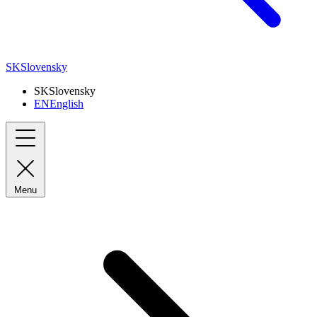
SK
Slovensky
SK
Slovensky
EN
English
Menu