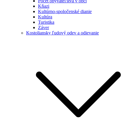
Počet obyvateľstva v obci
Kňazi
Kultúrno-spoločenské dianie
Kultúra
Turistika
Záver
Kostoliansky ľudový odev a odievanie