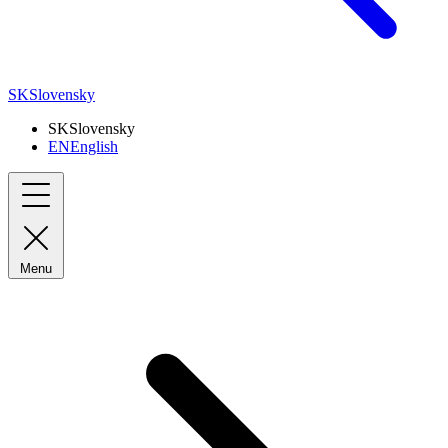
SK
Slovensky
SK
Slovensky
EN
English
Menu