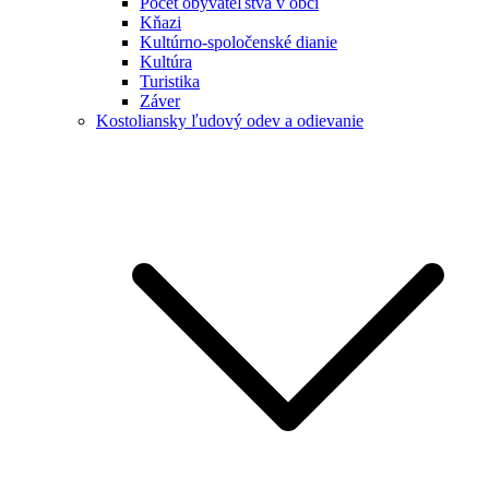
Počet obyvateľstva v obci
Kňazi
Kultúrno-spoločenské dianie
Kultúra
Turistika
Záver
Kostoliansky ľudový odev a odievanie