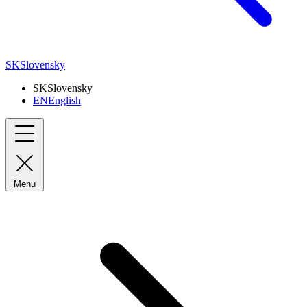
SK
Slovensky
SK
Slovensky
EN
English
Menu