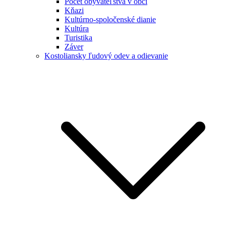
Počet obyvateľstva v obci
Kňazi
Kultúrno-spoločenské dianie
Kultúra
Turistika
Záver
Kostoliansky ľudový odev a odievanie