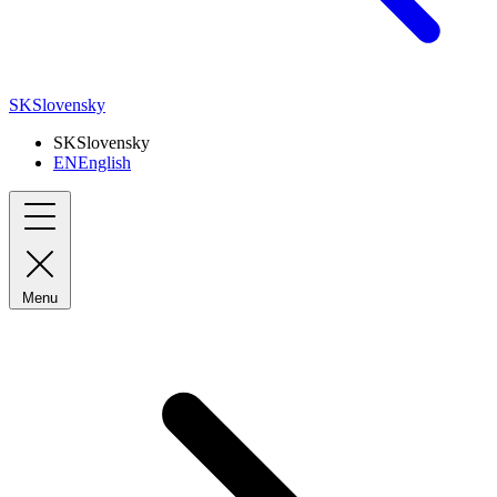
SK
Slovensky
SK
Slovensky
EN
English
Menu