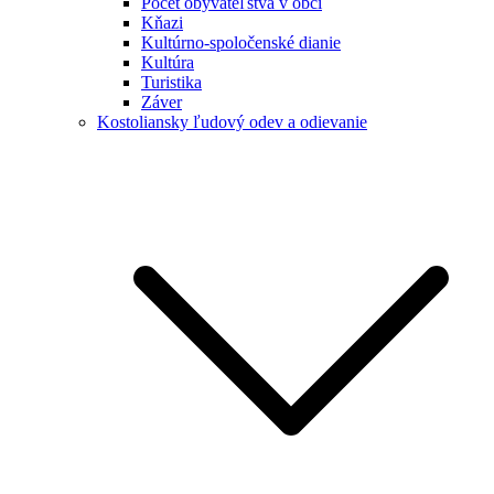
Počet obyvateľstva v obci
Kňazi
Kultúrno-spoločenské dianie
Kultúra
Turistika
Záver
Kostoliansky ľudový odev a odievanie