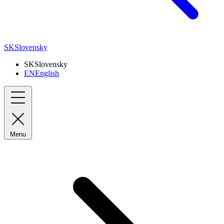
SK
Slovensky
SK
Slovensky
EN
English
Menu