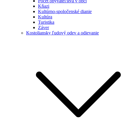
Počet obyvateľstva v obci
Kňazi
Kultúrno-spoločenské dianie
Kultúra
Turistika
Záver
Kostoliansky ľudový odev a odievanie