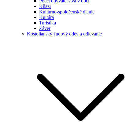
Počet obyvateľstva v obci
Kňazi
Kultúrno-spoločenské dianie
Kultúra
Turistika
Záver
Kostoliansky ľudový odev a odievanie