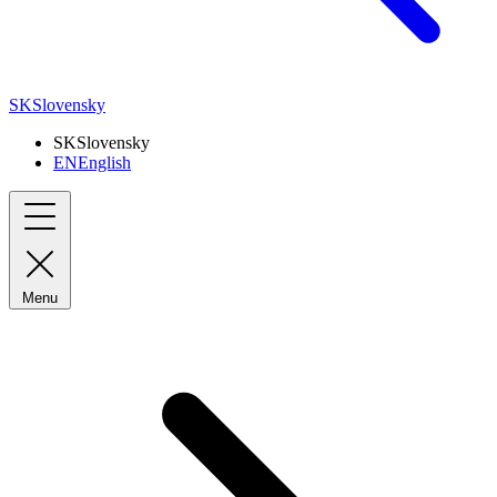
SK
Slovensky
SK
Slovensky
EN
English
Menu