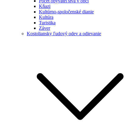
Počet obyvateľstva v obci
Kňazi
Kultúrno-spoločenské dianie
Kultúra
Turistika
Záver
Kostoliansky ľudový odev a odievanie