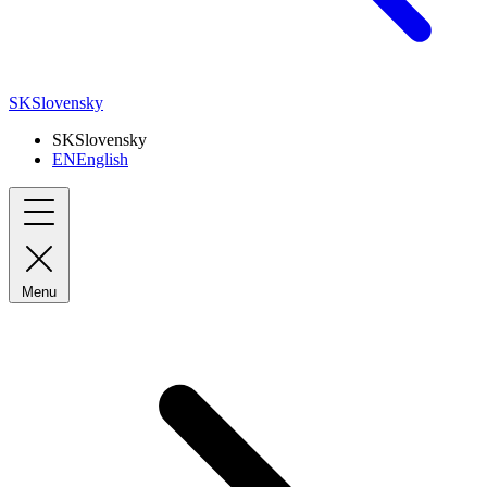
SK
Slovensky
SK
Slovensky
EN
English
Menu