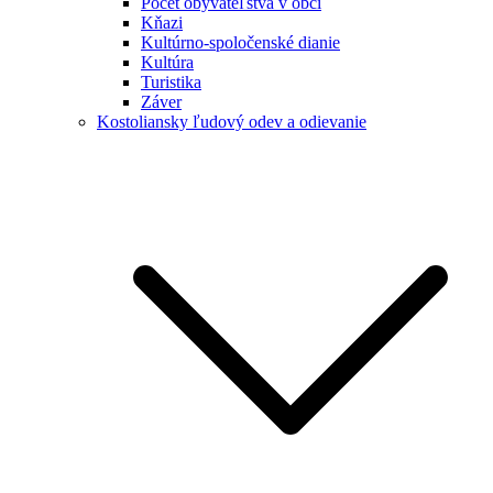
Počet obyvateľstva v obci
Kňazi
Kultúrno-spoločenské dianie
Kultúra
Turistika
Záver
Kostoliansky ľudový odev a odievanie