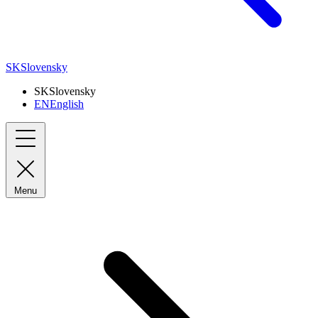
SK
Slovensky
SK
Slovensky
EN
English
Menu