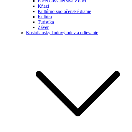
Počet obyvateľstva v obci
Kňazi
Kultúrno-spoločenské dianie
Kultúra
Turistika
Záver
Kostoliansky ľudový odev a odievanie