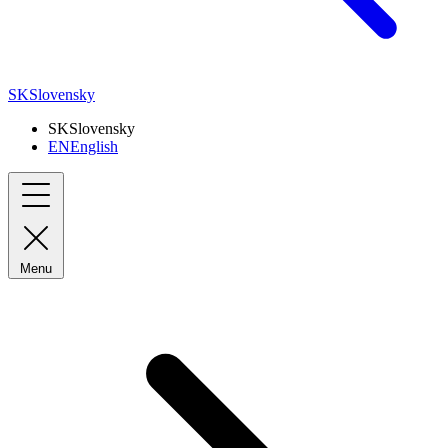
SK
Slovensky
SK
Slovensky
EN
English
Menu