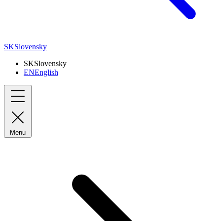
SK
Slovensky
SK
Slovensky
EN
English
Menu