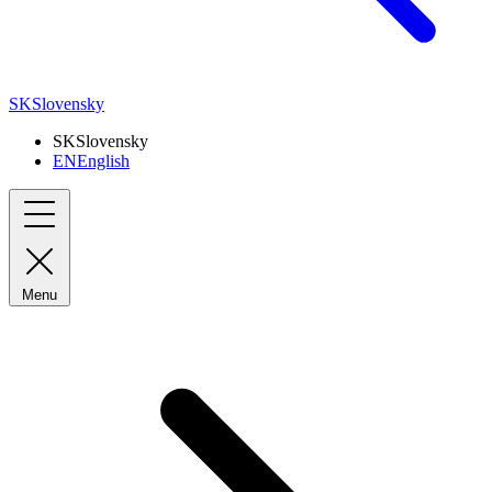
SK
Slovensky
SK
Slovensky
EN
English
Menu