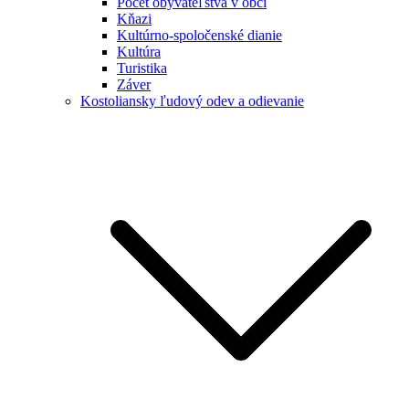
Počet obyvateľstva v obci
Kňazi
Kultúrno-spoločenské dianie
Kultúra
Turistika
Záver
Kostoliansky ľudový odev a odievanie