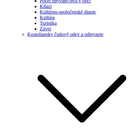
Počet obyvateľstva v obci
Kňazi
Kultúrno-spoločenské dianie
Kultúra
Turistika
Záver
Kostoliansky ľudový odev a odievanie