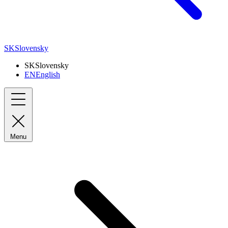
SK
Slovensky
SK
Slovensky
EN
English
Menu