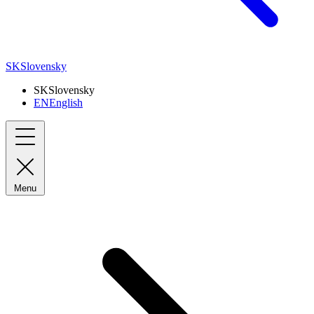
SK
Slovensky
SK
Slovensky
EN
English
Menu