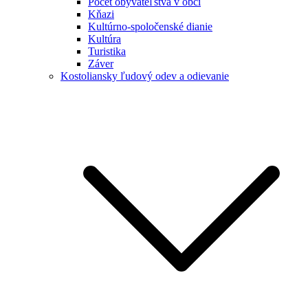
Počet obyvateľstva v obci
Kňazi
Kultúrno-spoločenské dianie
Kultúra
Turistika
Záver
Kostoliansky ľudový odev a odievanie