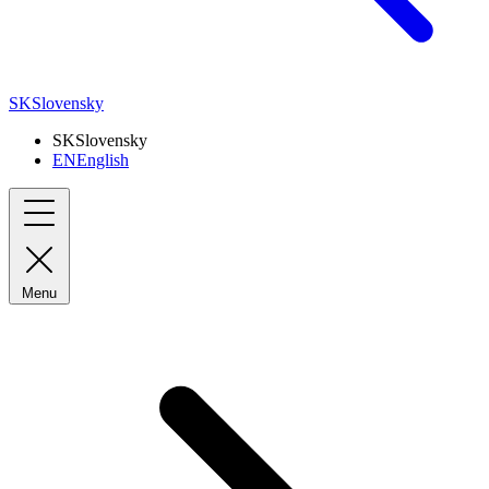
SK
Slovensky
SK
Slovensky
EN
English
Menu