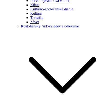
Počet obyvateľstva v obci
Kňazi
Kultúrno-spoločenské dianie
Kultúra
Turistika
Záver
Kostoliansky ľudový odev a odievanie