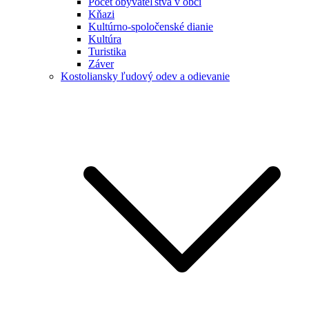
Počet obyvateľstva v obci
Kňazi
Kultúrno-spoločenské dianie
Kultúra
Turistika
Záver
Kostoliansky ľudový odev a odievanie