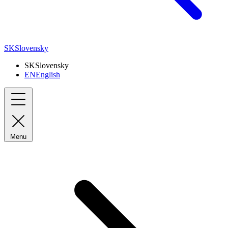
SK
Slovensky
SK
Slovensky
EN
English
Menu