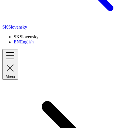
SK
Slovensky
SK
Slovensky
EN
English
Menu