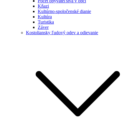
Počet obyvateľstva v obci
Kňazi
Kultúrno-spoločenské dianie
Kultúra
Turistika
Záver
Kostoliansky ľudový odev a odievanie