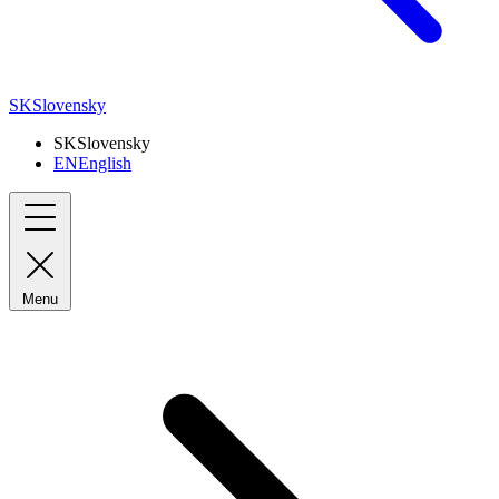
SK
Slovensky
SK
Slovensky
EN
English
Menu