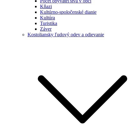
Počet obyvateľstva v obci
Kňazi
Kultúrno-spoločenské dianie
Kultúra
Turistika
Záver
Kostoliansky ľudový odev a odievanie