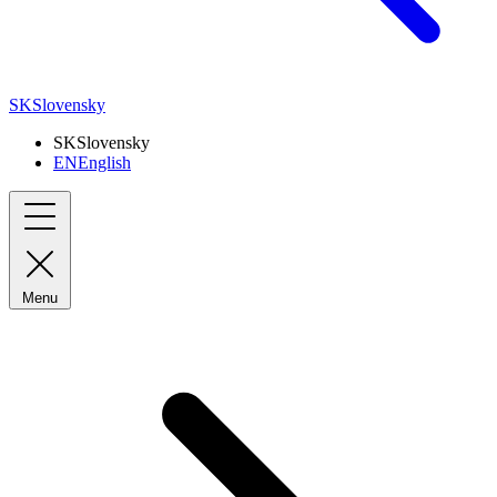
SK
Slovensky
SK
Slovensky
EN
English
Menu