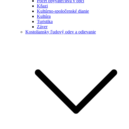
Počet obyvateľstva v obci
Kňazi
Kultúrno-spoločenské dianie
Kultúra
Turistika
Záver
Kostoliansky ľudový odev a odievanie