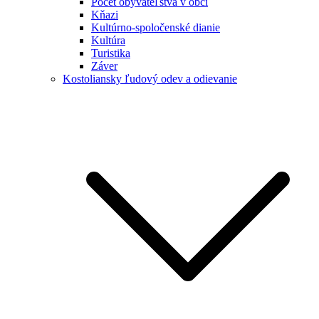
Počet obyvateľstva v obci
Kňazi
Kultúrno-spoločenské dianie
Kultúra
Turistika
Záver
Kostoliansky ľudový odev a odievanie