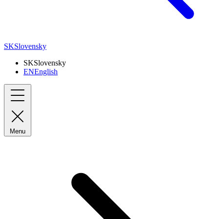
SK
Slovensky
SK
Slovensky
EN
English
Menu