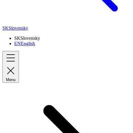
SK
Slovensky
SK
Slovensky
EN
English
Menu