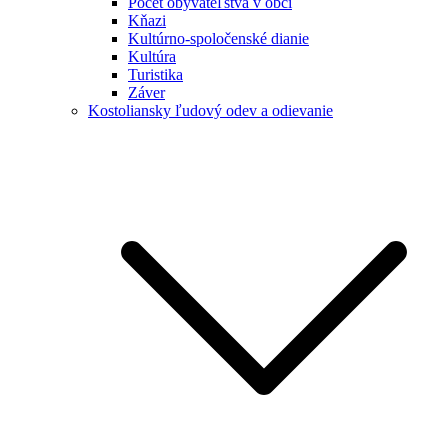
Počet obyvateľstva v obci
Kňazi
Kultúrno-spoločenské dianie
Kultúra
Turistika
Záver
Kostoliansky ľudový odev a odievanie