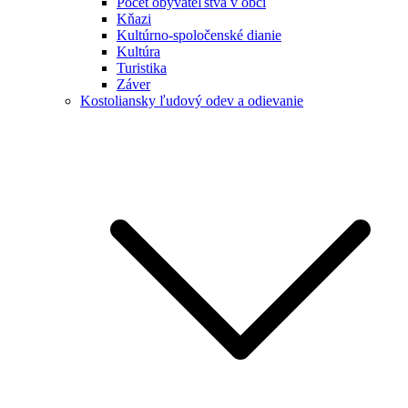
Počet obyvateľstva v obci
Kňazi
Kultúrno-spoločenské dianie
Kultúra
Turistika
Záver
Kostoliansky ľudový odev a odievanie