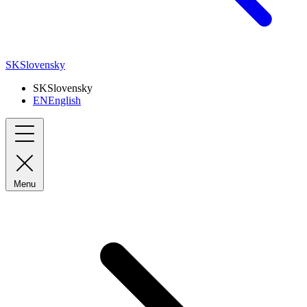
SK
Slovensky
SK
Slovensky
EN
English
Menu