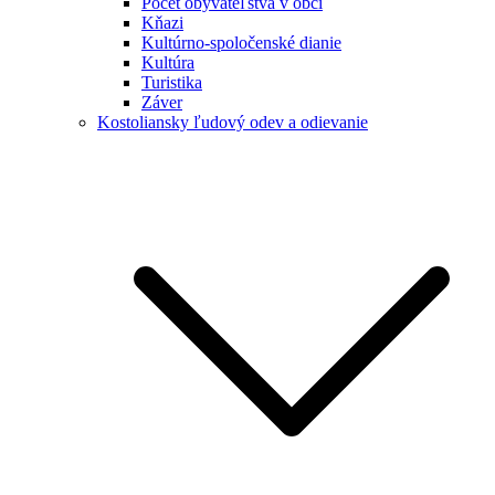
Počet obyvateľstva v obci
Kňazi
Kultúrno-spoločenské dianie
Kultúra
Turistika
Záver
Kostoliansky ľudový odev a odievanie