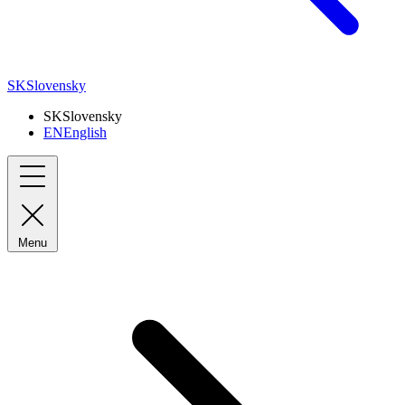
SK
Slovensky
SK
Slovensky
EN
English
Menu