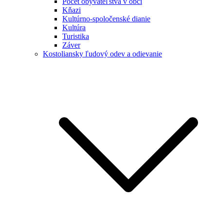
Počet obyvateľstva v obci
Kňazi
Kultúrno-spoločenské dianie
Kultúra
Turistika
Záver
Kostoliansky ľudový odev a odievanie