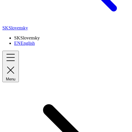
SK
Slovensky
SK
Slovensky
EN
English
Menu