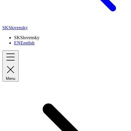
SK
Slovensky
SK
Slovensky
EN
English
Menu