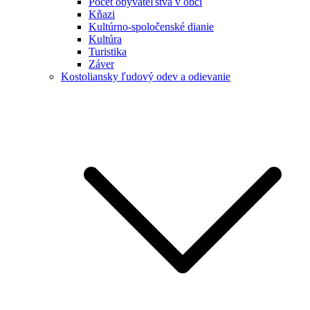
Počet obyvateľstva v obci
Kňazi
Kultúrno-spoločenské dianie
Kultúra
Turistika
Záver
Kostoliansky ľudový odev a odievanie