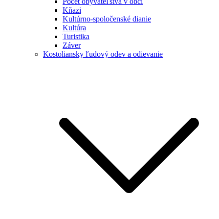
Počet obyvateľstva v obci
Kňazi
Kultúrno-spoločenské dianie
Kultúra
Turistika
Záver
Kostoliansky ľudový odev a odievanie