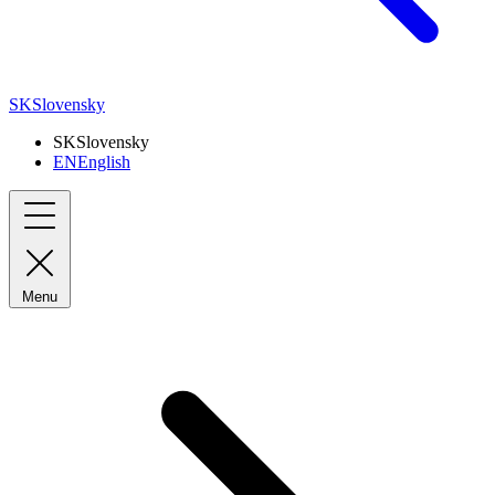
SK
Slovensky
SK
Slovensky
EN
English
Menu