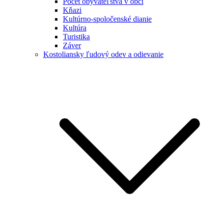
Počet obyvateľstva v obci
Kňazi
Kultúrno-spoločenské dianie
Kultúra
Turistika
Záver
Kostoliansky ľudový odev a odievanie