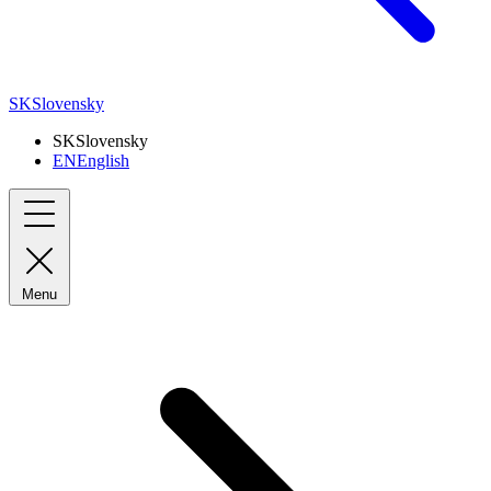
SK
Slovensky
SK
Slovensky
EN
English
Menu