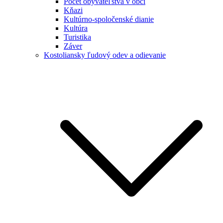
Počet obyvateľstva v obci
Kňazi
Kultúrno-spoločenské dianie
Kultúra
Turistika
Záver
Kostoliansky ľudový odev a odievanie