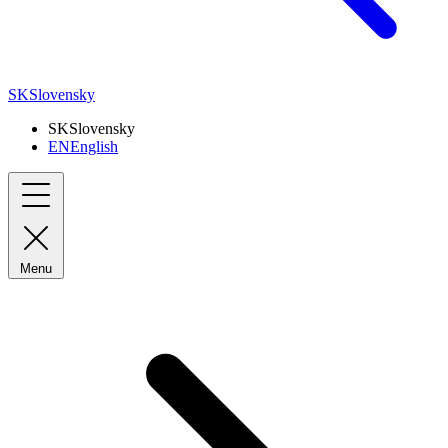
SK
Slovensky
SK
Slovensky
EN
English
Menu