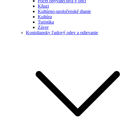
Počet obyvateľstva v obci
Kňazi
Kultúrno-spoločenské dianie
Kultúra
Turistika
Záver
Kostoliansky ľudový odev a odievanie