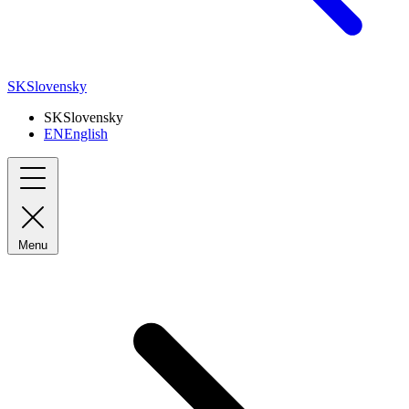
SK
Slovensky
SK
Slovensky
EN
English
Menu