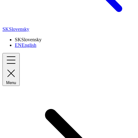
SK
Slovensky
SK
Slovensky
EN
English
Menu