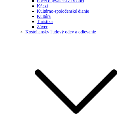
Počet obyvateľstva v obci
Kňazi
Kultúrno-spoločenské dianie
Kultúra
Turistika
Záver
Kostoliansky ľudový odev a odievanie