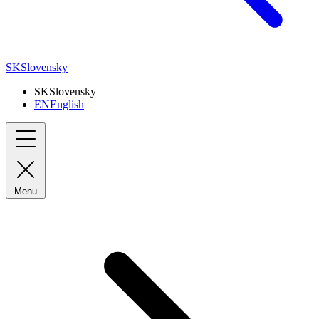
SK
Slovensky
SK
Slovensky
EN
English
Menu