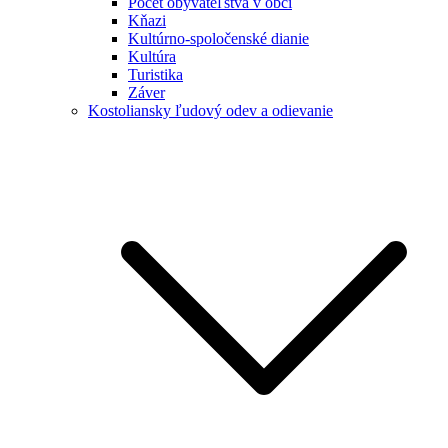
Počet obyvateľstva v obci
Kňazi
Kultúrno-spoločenské dianie
Kultúra
Turistika
Záver
Kostoliansky ľudový odev a odievanie