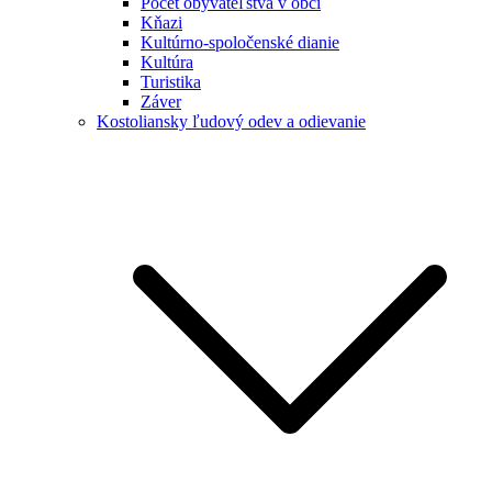
Počet obyvateľstva v obci
Kňazi
Kultúrno-spoločenské dianie
Kultúra
Turistika
Záver
Kostoliansky ľudový odev a odievanie