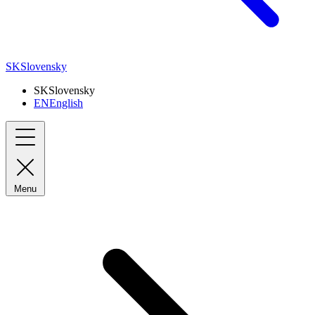
SK
Slovensky
SK
Slovensky
EN
English
Menu