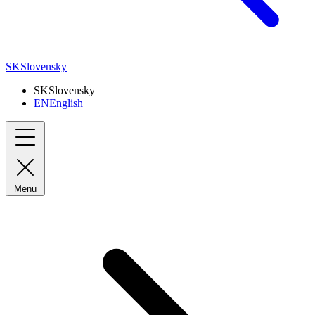
SK
Slovensky
SK
Slovensky
EN
English
Menu