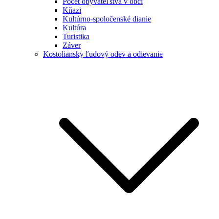
Počet obyvateľstva v obci
Kňazi
Kultúrno-spoločenské dianie
Kultúra
Turistika
Záver
Kostoliansky ľudový odev a odievanie