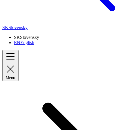
SK
Slovensky
SK
Slovensky
EN
English
Menu