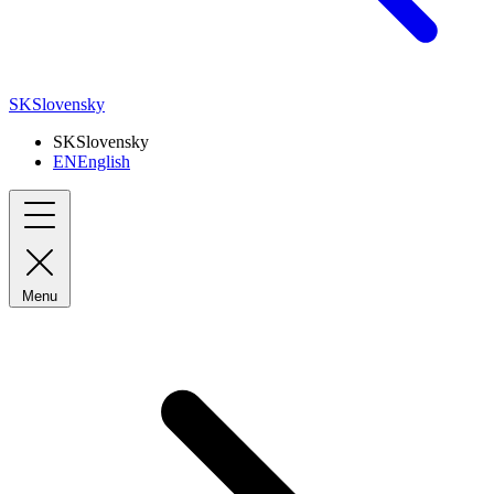
SK
Slovensky
SK
Slovensky
EN
English
Menu