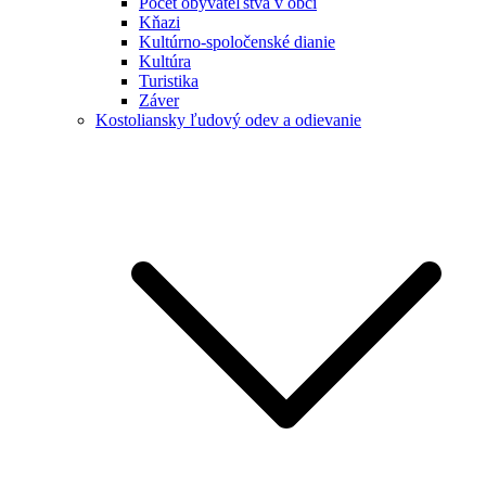
Počet obyvateľstva v obci
Kňazi
Kultúrno-spoločenské dianie
Kultúra
Turistika
Záver
Kostoliansky ľudový odev a odievanie