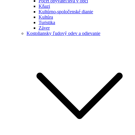
Počet obyvateľstva v obci
Kňazi
Kultúrno-spoločenské dianie
Kultúra
Turistika
Záver
Kostoliansky ľudový odev a odievanie