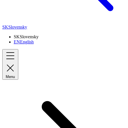
SK
Slovensky
SK
Slovensky
EN
English
Menu