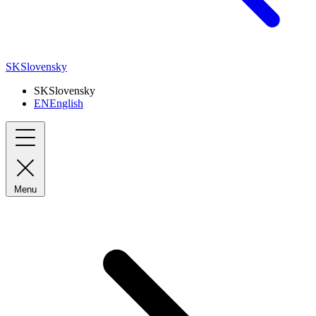
SK
Slovensky
SK
Slovensky
EN
English
Menu