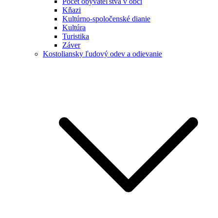
Počet obyvateľstva v obci
Kňazi
Kultúrno-spoločenské dianie
Kultúra
Turistika
Záver
Kostoliansky ľudový odev a odievanie