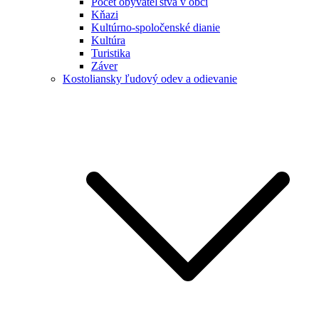
Počet obyvateľstva v obci
Kňazi
Kultúrno-spoločenské dianie
Kultúra
Turistika
Záver
Kostoliansky ľudový odev a odievanie