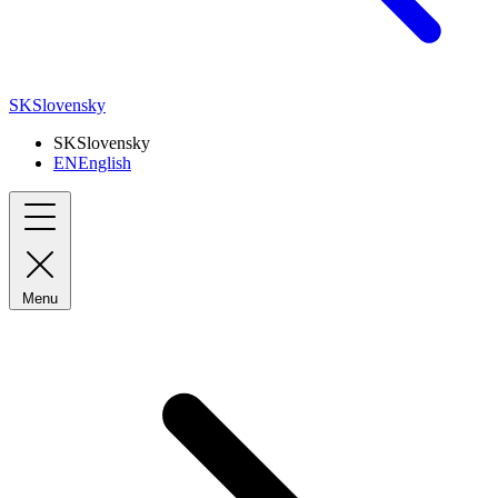
SK
Slovensky
SK
Slovensky
EN
English
Menu