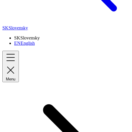
SK
Slovensky
SK
Slovensky
EN
English
Menu