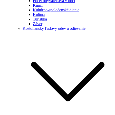
Počet obyvateľstva v obci
Kňazi
Kultúrno-spoločenské dianie
Kultúra
Turistika
Záver
Kostoliansky ľudový odev a odievanie