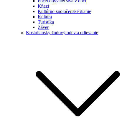
Počet obyvateľstva v obci
Kňazi
Kultúrno-spoločenské dianie
Kultúra
Turistika
Záver
Kostoliansky ľudový odev a odievanie