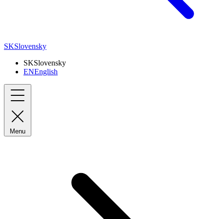
SK
Slovensky
SK
Slovensky
EN
English
Menu