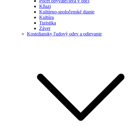
Počet obyvateľstva v obci
Kňazi
Kultúrno-spoločenské dianie
Kultúra
Turistika
Záver
Kostoliansky ľudový odev a odievanie