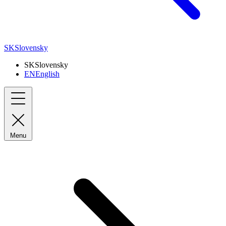
SK
Slovensky
SK
Slovensky
EN
English
Menu