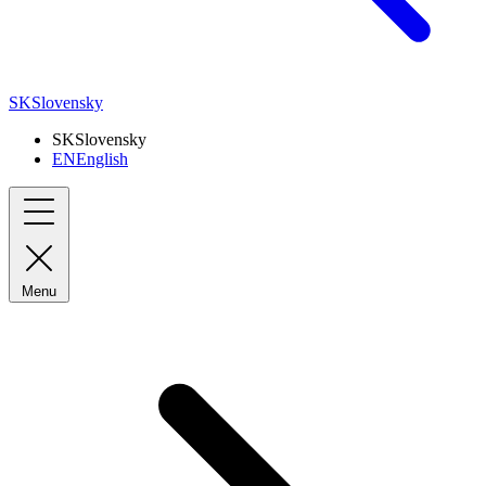
SK
Slovensky
SK
Slovensky
EN
English
Menu