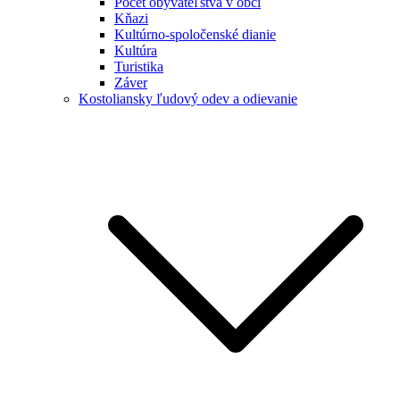
Počet obyvateľstva v obci
Kňazi
Kultúrno-spoločenské dianie
Kultúra
Turistika
Záver
Kostoliansky ľudový odev a odievanie