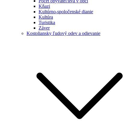
Počet obyvateľstva v obci
Kňazi
Kultúrno-spoločenské dianie
Kultúra
Turistika
Záver
Kostoliansky ľudový odev a odievanie