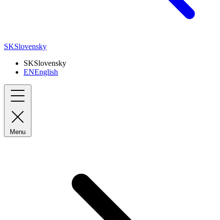
SK
Slovensky
SK
Slovensky
EN
English
Menu