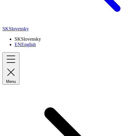
SK
Slovensky
SK
Slovensky
EN
English
Menu