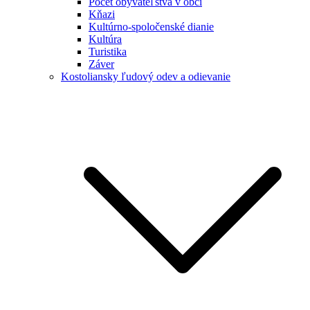
Počet obyvateľstva v obci
Kňazi
Kultúrno-spoločenské dianie
Kultúra
Turistika
Záver
Kostoliansky ľudový odev a odievanie