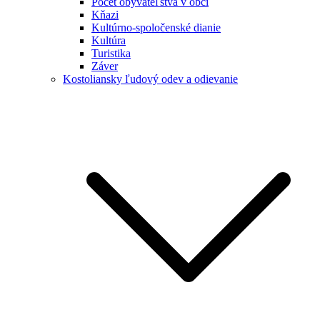
Počet obyvateľstva v obci
Kňazi
Kultúrno-spoločenské dianie
Kultúra
Turistika
Záver
Kostoliansky ľudový odev a odievanie