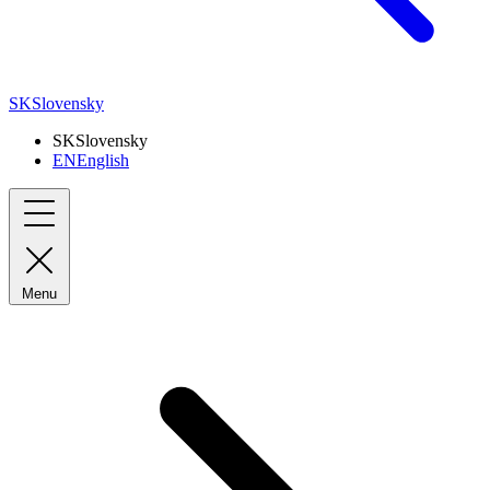
SK
Slovensky
SK
Slovensky
EN
English
Menu