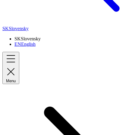
SK
Slovensky
SK
Slovensky
EN
English
Menu