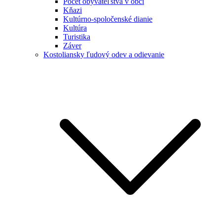
Počet obyvateľstva v obci
Kňazi
Kultúrno-spoločenské dianie
Kultúra
Turistika
Záver
Kostoliansky ľudový odev a odievanie