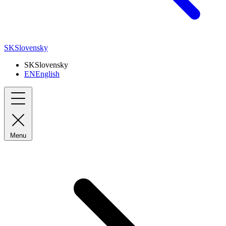
SK
Slovensky
SK
Slovensky
EN
English
Menu