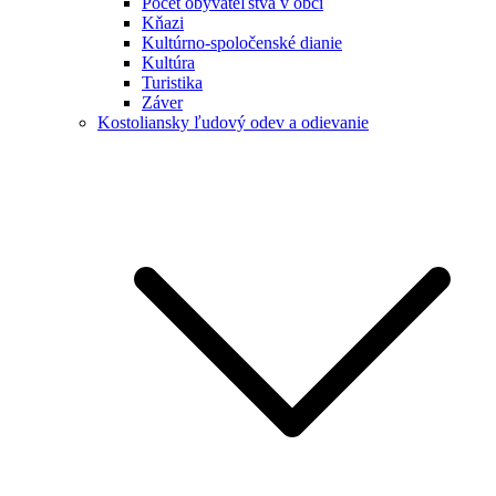
Počet obyvateľstva v obci
Kňazi
Kultúrno-spoločenské dianie
Kultúra
Turistika
Záver
Kostoliansky ľudový odev a odievanie